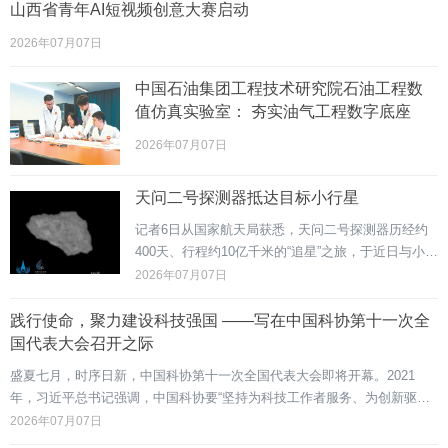
驱车数百公里将其送至西宁。这场惊心动魄的救护引发全网关注，
山西省青年AI短视频创意大赛启动
2026年07月07日
中国石油集团工程技术研究院石油工程数
值仿真实验室： 夯实油气工程数字底座
2026年07月07日
天问二号探测器抵达目标小行星
记者6日从国家航天局获悉，天问二号探测器历经约
400天、行程约10亿千米的“追星”之旅，于近日与小行
星2016HO3成功交会，到达距离小行星20千米处，开
2026年07月07日
始科学探测。在抵近小行星过程中，探测器获得小行
星影像数据。同时，任务团队利用探测器抵近过程中
践行使命，聚力建设科技强国 ——写在中国科协第十一次全
获得的光学导航数据，改进了小行星星历，将之前仅
国代表大会召开之际
依靠地基观测所确定的小行星位置误差，由上百千米
盛夏七月，时序日新，中国科协第十一次全国代表大会即将开幕。2021
减小到千米量
年，习近平总书记强调，中国科协要“坚持为科技工作者服务、为创新驱动
发展服务、为提高全民科学素质服务、为党和政府科学决策服务”。
2026年07月07日
&emsp;&emsp;5年来，中国科协切实发挥党和政府联系科技工作者的桥梁