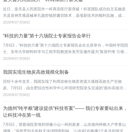
现代化强国奠定更加坚实的科技基础。
近日，壶关县人民医院外一科再添医疗新突破！科室团队成功自主实施壶
关县首例常规器械单孔腹腔镜胆囊切除术，该项新技术的顺利实施，成功
填补了我县该项微创技术的空白，在山西省同级县域医院中处于领先、率
2026年07月08日
先开展水平，彻底打破了县域技术局限，展现了我院过硬的专科技术实力
与优质的医疗服务能力。
“科技的力量”第十六场院士专家报告会举行
7月6日，“科技的力量”第十六场院士专家报告会在太原举办，中国科学院院
士、东华大学材料科学与工程学院教授朱美芳应邀作题为“新质纤维 引领未
来”的专题报告。朱美芳教授系统阐释了新质纤维的核心特质与独特价值，
2026年07月08日
指出新质纤维依托材料科学、绿色化工与智能装备等多学科交叉融合，集
高性能、多功能、低碳循环与智能响应于一体，是串联新材料、先进制
我国实现生物炭高效规模化制备
造、绿色低碳三大产业的
历经十余年攻关，我国实现了利用农林生物质资源大规模高效生产生物
炭。7月5日，由合肥综合性科学中心环境研究院牵头完成的“面向高值功能
碳基材料创制的农林生物质高效转化关键技术与装备”科技成果评价会在安
2026年07月08日
徽合肥举行。两院院士、专家组成的评价委员会经过质询、讨论，形成的
评价意见认为，该项目成果总体达到国际先进水平，其中在生物质催化转
为德州“吨半粮”建设提供“科技答案”—— 我们专家要站出来，
化一步法制备生物炭方面达到国际领先水平。&emsp
让科技冲在第一线
7月6日，望着场院里堆积得像小山一样的新麦，山东德州种粮大户李青山
感慨：“虽然受到去年秋天连绵阴雨影响，‘山农40’在晚播1个多月的情况