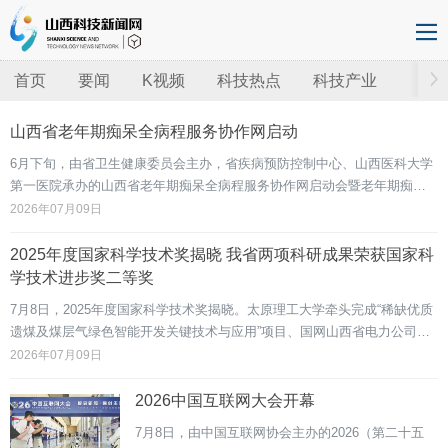
首页
要闻
K视频
科技热点
科技产业
山西省老年期痴呆全病程服务协作网启动
6月下旬，由省卫生健康委员会主办，省疾病预防控制中心、山西医科大学
第一医院承办的山西省老年期痴呆全病程服务协作网启动会暨老年期痴呆
防控能力提升培训班在太原举行。会议宣布，山西省老年期痴呆全病程服
2026年07月09日
务协作网正式启动运行。该协作网严格遵循国家统一部署，择优遴选全省
476家医疗机构，搭建省、市、县、乡四级立体化协作网络，形成“省级统筹
2025年度国家科学技术奖揭晓 我省两项科研成果荣获国家科
引领、市级联动支撑、基层
学技术进步奖二等奖
7月8日，2025年度国家科学技术奖揭晓。太原理工大学牵头完成“稀缺优质
遗煤及煤层气绿色智能开发关键技术与应用”项目、国网山西省电力公司参
与完成“高性能异构内存系统关键技术及应用”项目荣获国家科学技术进步奖
2026年07月09日
二等奖。“稀缺优质遗煤及煤层气绿色智能开发关键技术与应用”项目面向国
家能源安全、新一轮找矿和煤炭保供重大战略需求，针对遗煤及煤层气勘
2026中国互联网大会开幕
探、绿色低碳开
7月8日，由中国互联网协会主办的2026（第二十五