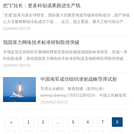
纽带作用，团结引领广大科技工作者踔厉奋发，奋力投身科技强国建设。
把“1”拉长：更多科创成果跑进生产线
&emsp;&
“灵晟”超算问鼎全球榜首，国际最大的聚变堆超导磁体研制成功，国产单核
心大冷量稀释制冷机成功下线……近日，国之重器、重大工程与前沿产业
捷报频传。一系列硬核创新成果集中涌现，不断刷新关键技术高度;一簇簇
2026年07月07日
科技创新火种竞相迸发，持续为新质生产力发展蓄能增势。
我国算力网络技术标准研制取得突破
市场监管总局组织开展物联网新型基础设施领域国际标准研究，形成一系
列创新成果，推动我国算力网络技术标准研制及其物联网应用取得突破。
研究团队创新性地设计算力网络资源认证与编排技术架构体系，为不同厂
2026年07月07日
商、不同类型算力资源协同提供了通用参考框架，起草并发布7项重要国际
标准，推动了异构算力资源认证和物联网应用技术规范化。相关研究成果
中国海军成功组织潜射战略导弹试射
已在中国联通车联网、中国电信
导弹出水瞬间。黎香朝摄（新华社发）
&emsp;&emsp;7月6日12时01分，中国人民解放军海
军1艘战略核潜艇向太平洋相关公海海域，成功发射1
2026年07月07日
发携载训练模拟弹头的潜射战略导弹，准确落入预定
海域。此次导弹试射是中方年度军事训练的例行性安
排，已事先向有关国家作了通报，符合国际法和国际
«
1
2
...
5
6
7
8
惯例，不针对任何特定国家和目标。编辑：周大为