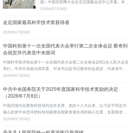
届）中国互联网大会在北京国家会议中心开幕。本届
大会以“智启新程·融创未来——以数智合力谱写‘十五
2026年07月09日
五’发展新篇章”为主题。大会将持续至10日闭幕。图
为与会者在大会展区内与机器人互动。新华社记者 李
走近国家最高科学技术奖获得者
鑫摄&emsp;&emsp;科技日报北京7月8日电 （记者华
2026年07月09日
凌）8日，2026（第二十五届）中国互联网大会在北
京开幕。本届大会锚定A
中国科协第十一次全国代表大会举行第二次全体会议 蔡奇到
会祝贺并代表党中央致词
中国科学技术协会第十一次全国代表大会第二次全体会议8日在人民大会堂
举行。中共中央政治局常委、中央书记处书记蔡奇到会祝贺，代表党中央
作了题为《奋力跑好科技强国建设接力赛“关键一棒”》的致词。（致词全文
2026年07月09日
见第二版）蔡奇在致词中说，习近平总书记在国家科学技术奖励大会、两
院院士大会、中国科协第十一次全国代表大会上发表的重要讲话，为做好
中共中央国务院关于2025年度国家科学技术奖励的决定
新时代新征程科技工作和科协工作进一步指明了方向、提
（2026年7月8日）
中国式现代化要靠科技现代化作支撑。党的十八大以来，以习近平同志为
核心的党中央坚持把科技创新摆在国家发展全局的核心位置，全面推进科
技强国建设战略部署，持续深化科技体制改革，加快实现高水平科技自立
2026年07月09日
自强，推动我国科技实力跃上新台阶。广大科技工作者锐意进取，坚持自
主创新，勇攀科技高峰，取得一批重大标志性成果，为全面建成社会主义
壶关县人民医院外一科再添医疗新突破