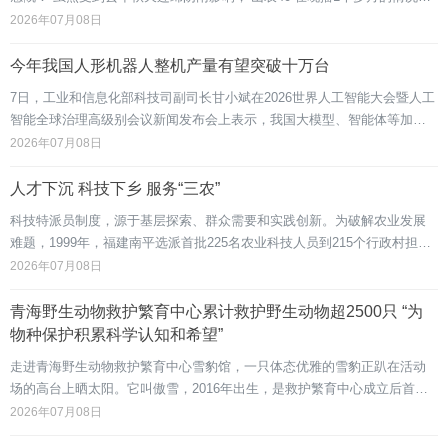
下，仍然实现了丰产。”高产源于德州在“吨半粮”建设上的持续深耕。“吨半
2026年07月08日
粮”概念于2021年由德州在国内率先提出，其核心指标是一亩地一年内小麦
和玉米两季粮食总产量达到1500公斤。
今年我国人形机器人整机产量有望突破十万台
7日，工业和信息化部科技司副司长甘小斌在2026世界人工智能大会暨人工
智能全球治理高级别会议新闻发布会上表示，我国大模型、智能体等加速
迭代，今年人形机器人全年整机产量有望突破10万台。当前，人工智能这
2026年07月08日
个“关键变量”，正成为经济高质量发展的“强劲增量”。甘小斌介绍，目前，
我国规上工业企业人工智能应用普及率已超30%，工业和信息化部正会同
人才下沉 科技下乡 服务“三农”
各方深入实施“
科技特派员制度，源于基层探索、群众需要和实践创新。为破解农业发展
难题，1999年，福建南平选派首批225名农业科技人员到215个行政村担任
科技特派员，取得良好成效，科技特派员制度由此首创。2002年，科技部
2026年07月08日
在宁夏等西北五省区开展科技特派员试点工作。2009年，科技部等8部门联
合印发《关于深入开展科技特派员农村科技创业行动的意见》，科技特派
青海野生动物救护繁育中心累计救护野生动物超2500只 “为
员制度开始
物种保护积累科学认知和希望”
走进青海野生动物救护繁育中心雪豹馆，一只体态优雅的雪豹正趴在活动
场的高台上晒太阳。它叫傲雪，2016年出生，是救护繁育中心成立后首只
人工繁育成活的雪豹。救护繁育中心的工作不止于繁育展示，更关键的是
2026年07月08日
救护。2025年3月，雪豹凌小蛰在三江源地区被发现时奄奄一息，救援人员