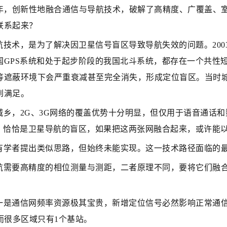
余年，创新性地融合通信与导航技术，破解了高精度、广覆盖、
联系起来？
技术，是为了解决因卫星信号盲区导致导航失效的问题。200
GPS系统和处于起步阶段的我国北斗系统，都存在一个共性短
遮蔽环境下会严重衰减甚至完全消失，形成定位盲区。当时城市
到满足。
城乡，2G、3G网络的覆盖优势十分明显，但仅用于语音通话
”，恰恰是卫星导航的盲区，如果把这两张网融合起来，或许能
有学者提出类似思路，但始终未能实现。这一技术路径面临的
航需要高精度的相位测量与测距，二者原理不同，要将它们融
一是通信网频率资源极其宝贵，新增定位信号必然影响正常通
而很多区域只有1个基站。