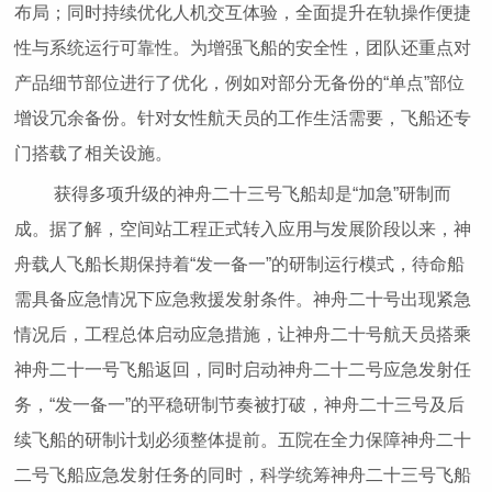
布局；同时持续优化人机交互体验，全面提升在轨操作便捷
性与系统运行可靠性。为增强飞船的安全性，团队还重点对
产品细节部位进行了优化，例如对部分无备份的“单点”部位
增设冗余备份。针对女性航天员的工作生活需要，飞船还专
门搭载了相关设施。
获得多项升级的神舟二十三号飞船却是“加急”研制而
成。据了解，空间站工程正式转入应用与发展阶段以来，神
舟载人飞船长期保持着“发一备一”的研制运行模式，待命船
需具备应急情况下应急救援发射条件。神舟二十号出现紧急
情况后，工程总体启动应急措施，让神舟二十号航天员搭乘
神舟二十一号飞船返回，同时启动神舟二十二号应急发射任
务，“发一备一”的平稳研制节奏被打破，神舟二十三号及后
续飞船的研制计划必须整体提前。五院在全力保障神舟二十
二号飞船应急发射任务的同时，科学统筹神舟二十三号飞船