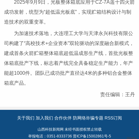
2025年9月9日，光板整体箱底应用于CZ-7A遥十四火箭
成功发射，统型为“超低温光板底”，实现贮箱结构设计与制
造技术的双重变革。
为加速技术落地，大连理工大学与天津永兴科技有限公
司构建了“高校技术+企业资本”双轮驱动的深度融合新模式，
建成首条火箭贮箱整体箱底超低温成形生产线，首批光板整
体箱底批产下线，标志着产线完全具备稳定生产能力，年产
能超1000件。团队已成功批产直径达4米的多种铝合金整体
箱底产品。
责任编辑：王丹
关于我们
加入我们
合作伙伴
防网络诈骗专题
RSS订阅
山西科技新闻网 未经书面授权禁止转载
举报电话：0351-8333736
晋ICP备15002861号-5