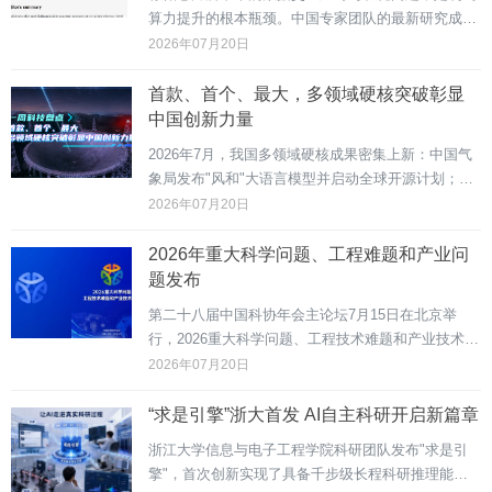
算力提升的根本瓶颈。中国专家团队的最新研究成果
实现了"单电子存储"，即只用1个电子就能存1比特信
2026年07月20日
息，且关闭电源信息不会丢失。北京时间7月17日，
复旦大学周鹏—刘春森团队的这项研究成果发表于
首款、首个、最大，多领域硬核突破彰显
《科学...
中国创新力量
2026年7月，我国多领域硬核成果密集上新：中国气
象局发布"风和"大语言模型并启动全球开源计划；首
艘深海型智能化海缆施工船"天翼领航者"号入列；首
2026年07月20日
颗采用软件定义与三维近存计算技术的AI芯片亮相，
在14纳米制程上实现每秒520万亿次浮点运算；...
2026年重大科学问题、工程难题和产业问
题发布
第二十八届中国科协年会主论坛7月15日在北京举
行，2026重大科学问题、工程技术难题和产业技术问
题在主论坛上正式发布，生物组织仿生类器官芯片等
2026年07月20日
10个前沿科学问题、太空计算中心构建技术等10个工
程技术难题、AI时代数字系统网络韧性设计范式变
“求是引擎”浙大首发 AI自主科研开启新篇章
革...
浙江大学信息与电子工程学院科研团队发布"求是引
擎"，首次创新实现了具备千步级长程科研推理能