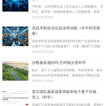
70年前，达特茅斯会议上首次提出人工智能概念。70
年后，面对新一轮蓬勃发展的人工智能浪潮，各国应
当秉持以人为本、向上向善理念，携手构建公正合理
2026年07月20日
的全球人工智能治理体系。坚持开放共赢，驱动创新
发展人工智能是世界经济增长的新引擎，正从"数字
高技术制造业绽放澎湃动能（年中经济观
世界"...
察）
高技术制造业连接着科技创新前沿和产业发展未来。
从国产大飞机C919加速量产，到第二艘国产大型邮
轮"爱达·花城号"完成全部海试；从T1200级超高强度
2026年07月20日
碳纤维全球首次实现量产，到长征十号乙运载火箭首
次成功实施一子级可控回收……今年以来，中国高
步数越多越好吗 怎样散步更科学
技...
散步，是不少人健康生活的标配。有研究表明，散步
在多种运动中延寿效果显著，规律散步可降低全因死
亡率。走多少步西安体育学院运动医学教研室教授苟
2026年07月20日
波表示，对大多数成年人而言，每天走6000至8000步
可满足身体最低活动量。对于60岁以上老年人，40...
复旦团队最新成果突破单电子量子存储，
登上《科学》
存储芯片所带来的数据交互延时与功耗问题，是制约