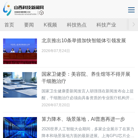
首页
要闻
K视频
科技热点
科技产业
北京推出10条举措加快智能体引领发展
2026年07月24日
国家卫健委：美容院、养生馆等不得开展
干细胞治疗
国家卫生健康委新闻发言人胡强强在新闻发布会上提
醒，干细胞治疗必须由具备资质的专业医疗机构开
展，美容院、养生馆、细胞技术服务公司等非医疗机
2026年07月20日
构和非医疗专业技术人员不得开展任何诊疗活动。近
年来，一些不法机构炒作营销干细胞"不老针"，宣称
算力降本、场景落地，AI普惠再进一步
可以"逆龄...
2026世界人工智能大会期间，多家企业展示了在算力
降本和场景落地方面的最新进展。上海GPU芯片企业