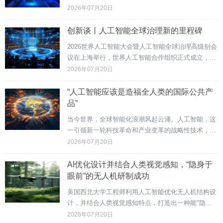
密集登陆资本市场，掀起AI芯片抢占资本赛道的热
2026年07月20日
潮。2025年，无问芯穹等企业联手打造国内首个算力
生态超市，让算力资源实现更高效配置。国家制造
创新谈丨人工智能全球治理新的里程碑
业...
2026世界人工智能大会暨人工智能全球治理高级别会
议在上海举行，世界人工智能合作组织正式成立，29
个国家代表签署协定成为创始成员国。这是全球首个
2026年07月20日
人工智能政府间国际组织，总部将设在上海。世界人
工智能合作组织的成立，标志着人工智能全球治理从
“人工智能应该是造福全人类的国际公共产
理念...
品”
当今世界，全球智能化浪潮风起云涌。人工智能，这
一引领新一轮科技革命和产业变革的战略性技术，既
创造前所未有发展机遇，也带来前所未遇风险挑战。
2026年07月20日
习近平主席深刻指出："人工智能应该是造福全人类
的国际公共产品。"2026世界人工智能大会暨人工智
AI优化设计并结合人类视觉感知，“隐身于
能全球...
眼前”的无人机研制成功
美国西北大学工程师利用人工智能优化无人机结构设
计，并结合人类视觉感知特点，打造出一种能"隐身
于眼前"的低可见度无人机。该无人机通过高速旋转
2026年07月20日