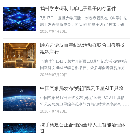
制造运动模糊效果，利用视觉错觉"欺骗"人眼。经过
AI优化后的无人机，视觉可察觉程度约降低至传统四
我科学家研制出单电子量子闪存器件
旋翼无...
7月17日，复旦大学周鹏、刘春森团队在《科学》杂
志上发表最新成果：团队发明"量子闪存"技术，研制
出具有全球最大非易失量子存储窗口的器件，开创单
2026年07月20日
电子量子存储理论体系。团队设计出名为"归壹"的量
子闪存器件，首次在27℃室温环境下观测到单电子稳
顾方舟诞辰百年纪念活动在联合国教科文
定...
组织举行
当地时间16日，顾方舟诞辰100周年纪念活动在联合
国教科文组织巴黎总部举行。众多与会者赞赏顾方舟
在脊髓灰质炎防治领域的贡献，并呼吁开展文明交流
2026年07月20日
互鉴，让创新成果惠及全人类。中国科协代表团团长
罗晖表示，科技创新的价值在于造福人类，科技成就
中国气象局发布“妈祖”风云卫星AI工具箱
的取得...
中国气象局17日正式发布"妈祖"风云卫星AI工具箱，
将风云气象卫星综合观测能力与AI技术深度融合，为
国际用户提供一体化卫星应用解决方案。这标志着中
2026年07月20日
国气象智能预警方案"妈祖"由共享产品向智能赋能迈
出了关键一步。工具箱集成卫星数据接收、AI推理...
携手构建公正合理的全球人工智能治理体
系