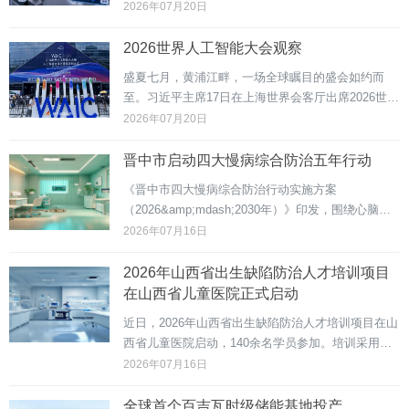
力、能够自主组织和持续推进科研工作的科学发现系
2026年07月20日
统。只需给AI一个研究方向，它就能自己查文献、想
方案、做实验、分析数据，有望为人类开展科研探索
2026世界人工智能大会观察
提供一种持...
盛夏七月，黄浦江畔，一场全球瞩目的盛会如约而
至。习近平主席17日在上海世界会客厅出席2026世界
人工智能大会暨人工智能全球治理高级别会议开幕式
2026年07月20日
并发表主旨讲话时指出，要始终用人类智慧和国际共
识引领人工智能发展，使其真正成为增进全人类福
晋中市启动四大慢病综合防治五年行动
祉、推动...
《晋中市四大慢病综合防治行动实施方案
（2026&amp;mdash;2030年）》印发，围绕心脑血
管疾病等四类慢病构建综合防治新体系，通过四级防
2026年07月16日
治网络、预防筛查、诊疗康复等举措，分三阶段推进
实施，打造&amp;ldquo;晋中模式&amp;rdquo;。
2026年山西省出生缺陷防治人才培训项目
在山西省儿童医院正式启动
近日，2026年山西省出生缺陷防治人才培训项目在山
西省儿童医院启动，140余名学员参加。培训采用集
中培训、实地进修与线上培训相结合模式，由40余位
2026年07月16日
专家授课，旨在提升基层服务能力，降低出生缺陷发
生率。
全球首个百吉瓦时级储能基地投产