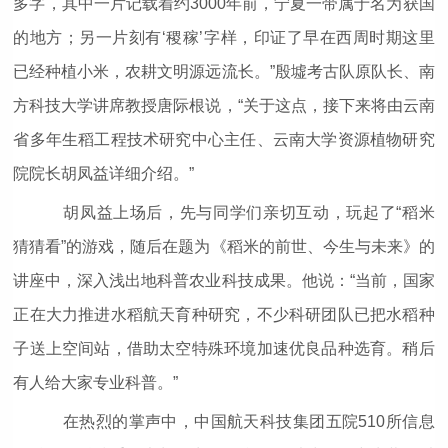
多字，其中一片记载着约3000年前，宁夏一带属于名为获国
的地方；另一片刻有‘稷稼’字样，印证了早在西周时期这里
已经种植小米，农耕文明源远流长。”殷墟考古队原队长、南
方科技大学讲席教授唐际根说，“关于这点，接下来将由云南
省多年生稻工程技术研究中心主任、云南大学资源植物研究
院院长胡凤益详细介绍。”
胡凤益上场后，先与同学们亲切互动，玩起了“稻米
猜猜看”的游戏，随后在题为《稻米的前世、今生与未来》的
讲座中，深入浅出地科普农业科技成果。他说：“当前，国家
正在大力推进水稻航天育种研究，不少科研团队已把水稻种
子送上空间站，借助太空特殊环境加速优良品种选育。稍后
有人给大家专业科普。”
在热烈的掌声中，中国航天科技集团五院510所信息