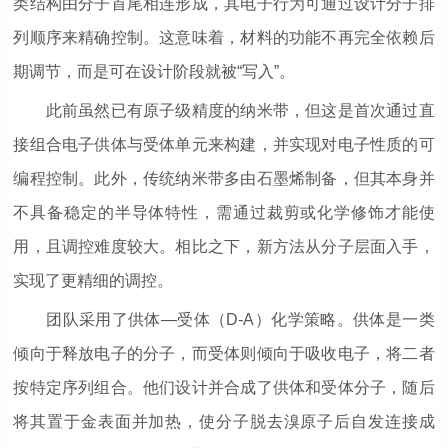
类结构由分子首尾相连形成，其电子行为可通过设计分子排
列顺序来精确控制。这意味着，材料的功能不再完全依赖后
期调节，而是可在设计阶段就被“写入”。
此前虽然已有原子级精度的纳米带，但这是首次通过直
接组合电子供体与受体单元来构建，并实现对电子性质的可
编程控制。此外，传统纳米带多由石墨烯制备，但其本身并
不具备稳定的半导体特性，需通过裁剪或化学修饰才能使
用，且调控难度较大。相比之下，新方法从分子层面入手，
实现了更精细的调控。
团队采用了供体—受体（D-A）化学策略。供体是一类
倾向于释放电子的分子，而受体则倾向于吸收电子，将二者
按特定序列组合。他们设计并合成了供体和受体分子，随后
将其置于金表面并加热，使分子脱去溴原子后自发连接成