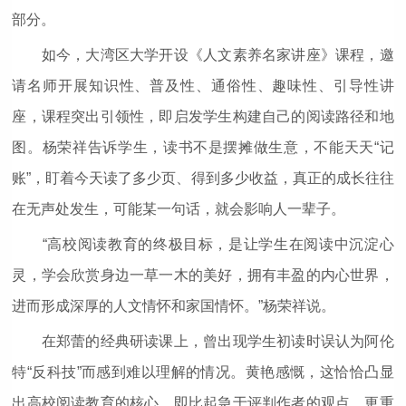
部分。
如今，大湾区大学开设《人文素养名家讲座》课程，邀
请名师开展知识性、普及性、通俗性、趣味性、引导性讲
座，课程突出引领性，即启发学生构建自己的阅读路径和地
图。杨荣祥告诉学生，读书不是摆摊做生意，不能天天“记
账”，盯着今天读了多少页、得到多少收益，真正的成长往往
在无声处发生，可能某一句话，就会影响人一辈子。
“高校阅读教育的终极目标，是让学生在阅读中沉淀心
灵，学会欣赏身边一草一木的美好，拥有丰盈的内心世界，
进而形成深厚的人文情怀和家国情怀。”杨荣祥说。
在郑蕾的经典研读课上，曾出现学生初读时误认为阿伦
特“反科技”而感到难以理解的情况。黄艳感慨，这恰恰凸显
出高校阅读教育的核心，即比起急于评判作者的观点，更重