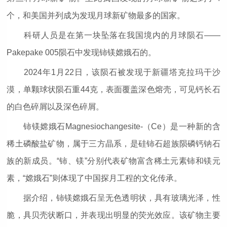
个，和美国并列成为发现月球新矿物最多的国家。
科研人员是在第一块坠落在我国境内的月球陨石——
Pakepake 005陨石中发现铈镁嫦娥石的。
2024年1月22日，该陨石被发现于新疆塔克拉玛干沙
漠，单颗球状陨石重44克，表面覆盖深色熔壳，可见钙长石
的白色碎屑以及深色碎屑。
铈镁嫦娥石Magnesiochangesite-（Ce）是一种新的含
稀土磷酸盐矿物，属于三方晶系，是硅铈石超族陨磷钙钠石
族的新成员。“铈、镁”分别代表矿物富含稀土元素铈和镁元
素，“嫦娥石”则体现了中国探月工程的文化传承。
据介绍，铈镁嫦娥石呈无色透明状，具有玻璃光泽，性
脆，具贝壳状断口，并表现出明显的荧光效应。该矿物主要