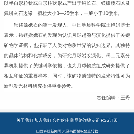
以半自形粒状或自形柱状形式产出于钙长石、镁橄榄石以及
氟磷灰石边缘，颗粒大小3—25微米，一般小于10微米。
铈镁嫦娥石的第一发现人、中国地质科学院王艳娟博士
表示，铈镁嫦娥石的发现为认识月球起源与演化提供了关键
矿物学证据，也拓展了人类对物质世界的认知边界。其独特
的晶体结构和化学成分，为研究月球岩浆演化、稀土元素分
异机制提供了关键科学依据，也为月球物质组成研究提供了
相互印证的重要样本。同时，该矿物质独特的发光特性可为
新型发光材料研究提供重要参考。
责任编辑：王丹
关于我们
加入我们
合作伙伴
防网络诈骗专题
RSS订阅
山西科技新闻网 未经书面授权禁止转载