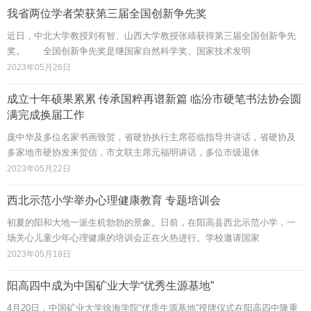
我省两位学者荣获第三届全国创新争先奖
近日，中北大学教授刘有智、山西大学教授张靖获得第三届全国创新争先
奖。 全国创新争先奖是继国家自然科学奖、国家技术发明
2023年05月26日
成立十年硕果累累 传承国粹再谱新篇 临汾市硬笔书法协会圆
满完成换届工作
庞中华及多位名家书画致贺，省硬协执行主席莅临指导并讲话，省硬协及
多家地市硬协发来贺信，市文联主席元福明讲话，多位市级退休
2023年05月22日
西北示范小学举办心理健康教育 专题培训会
初夏的阳和大地一派生机勃勃的景象。日前，在阳高县西北示范小学，一
场关心儿童少年心理健康的培训会正在火热进行。学校邀请国家
2023年05月19日
阳高四中成为中国矿业大学“优秀生源基地”
4月20日，中国矿业大学徐海学院“优质生源基地”授牌仪式在阳高四中隆重