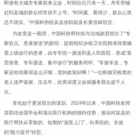
即便有大城市专家前来义诊，时间往往只有一天，舟车劳顿
赶到县城的群众经常排不上号。“时间紧、看得少，群众心里
总不踏实。”中国科协驻岚县挂职副县长黄佳斌坦言。
为改变这一困境，中国科协帮扶组与当地政府想出了“专
家驻点、患者接送”的新招：提前组织乡镇卫生院精准筛查确
需上级诊疗的患者，由专车统一接送到县人民医院，形成“基
层筛查、专车接送、集中诊疗”的服务闭环。“车接车送，专
家还给咱看得这么仔细，党的政策好啊！”一位刚做完检查的
老人连声道谢。仅去年，此类深度义诊就服务群众超千人
次。
变化始于更深层次的谋划。2024年以来，中国科协发挥
其联结全国学会和顶尖医疗机构的独特优势，推动对岚县的
医疗帮扶从零散的、短期的“送医上门”，向系统的、长效
的“能力提升”转型。