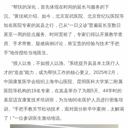
“帮扶的深化，首先体现在时间的延长与服务的下
沉。”黄佳斌介绍。如今，北京宣武医院、北京世纪坛医院等
知名医院专家的岚县之行，已从“一日义诊”普遍延长至数日
甚至一周的驻点服务。时间宽裕了，专家们得以开展教学查
房、手术带教、疑难病例讨论，将宝贵的经验与技术“手把
手”地传授给当地医生。
“授人以鱼，不如授人以渔。”系统提升岚县本土医疗人
才的“造血”能力，成为帮扶工作的核心要义。2025年2月，
中国康复医学会组织上海华山医院、昆明医科大学第二附属
医院等机构的19名专家，在岚县举办了为期5天、44学时的
基层适宜康复技术培训班，为当地60名医护人员进行密集培
训。“手把手教关节松动技术，面对面分析卒中案例，太解渴
了！”一位参训医生激动地说。