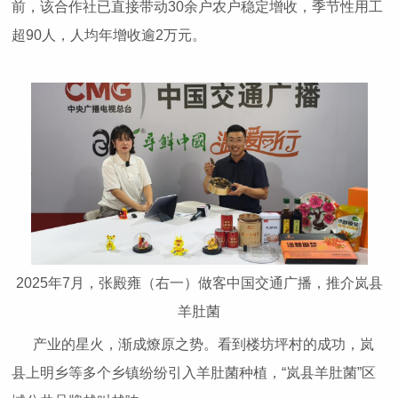
前，该合作社已直接带动30余户农户稳定增收，季节性用工
超90人，人均年增收逾2万元。
2025年7月，张殿雍（右一）做客中国交通广播，推介岚县
羊肚菌
产业的星火，渐成燎原之势。看到楼坊坪村的成功，岚
县上明乡等多个乡镇纷纷引入羊肚菌种植，“岚县羊肚菌”区