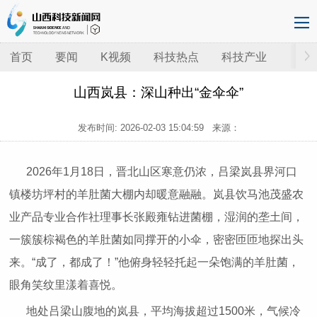
首页
要闻
K视频
科技热点
科技产业
山西岚县：深山种出“金伞伞”
发布时间:
2026-02-03 15:04:59
来源：
2026年1月18日，晋北山区寒意仍浓，吕梁岚县界河口
镇楼坊坪村的羊肚菌大棚内却暖意融融。岚县饮马池茂盛农
业产品专业合作社理事长张殿雍钻进菌棚，湿润的垄土间，
一簇簇棕褐色的羊肚菌如同撑开的小伞，密密匝匝地探出头
来。“成了，都成了！”他俯身轻轻托起一朵饱满的羊肚菌，
眼角笑纹里漾着喜悦。
地处吕梁山腹地的岚县，平均海拔超过1500米，气候冷