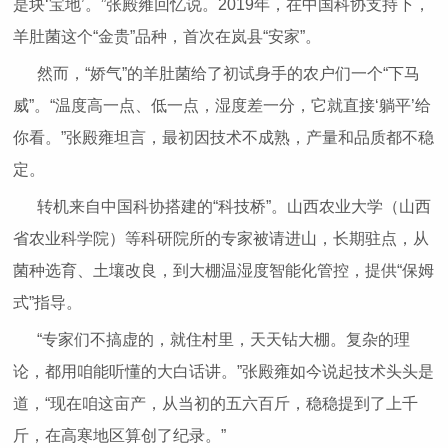
是块‘宝地’。”张殿雍回忆说。2019年，在中国科协支持下，
羊肚菌这个“金贵”品种，首次在岚县“安家”。
然而，“娇气”的羊肚菌给了初试身手的农户们一个“下马
威”。“温度高一点、低一点，湿度差一分，它就直接‘躺平’给
你看。”张殿雍坦言，最初因技术不成熟，产量和品质都不稳
定。
转机来自中国科协搭建的“科技桥”。山西农业大学（山西
省农业科学院）等科研院所的专家被请进山，长期驻点，从
菌种选育、土壤改良，到大棚温湿度智能化管控，提供“保姆
式”指导。
“专家们不搞虚的，就住村里，天天钻大棚。复杂的理
论，都用咱能听懂的大白话讲。”张殿雍如今说起技术头头是
道，“现在咱这亩产，从当初的五六百斤，稳稳提到了上千
斤，在高寒地区算创了纪录。”