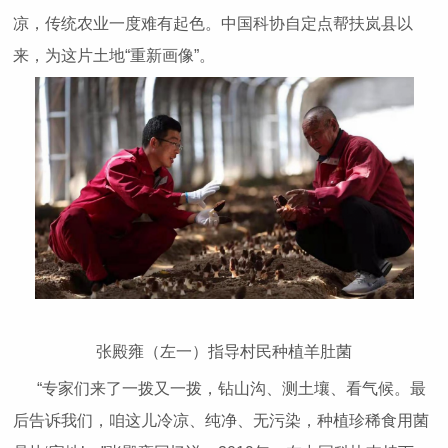
凉，传统农业一度难有起色。中国科协自定点帮扶岚县以
来，为这片土地“重新画像”。
张殿雍（左一）指导村民种植羊肚菌
“专家们来了一拨又一拨，钻山沟、测土壤、看气候。最
后告诉我们，咱这儿冷凉、纯净、无污染，种植珍稀食用菌