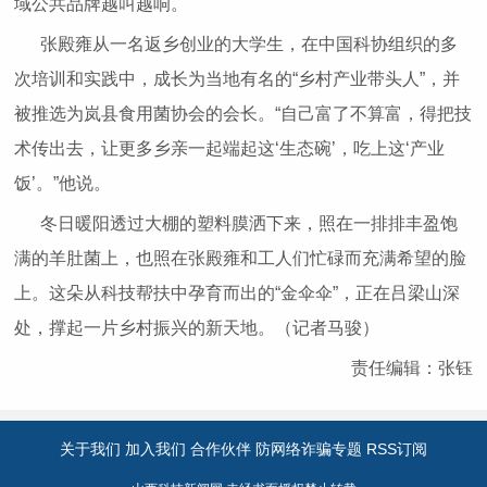
域公共品牌越叫越响。
张殿雍从一名返乡创业的大学生，在中国科协组织的多
次培训和实践中，成长为当地有名的“乡村产业带头人”，并
被推选为岚县食用菌协会的会长。“自己富了不算富，得把技
术传出去，让更多乡亲一起端起这‘生态碗’，吃上这‘产业
饭’。”他说。
冬日暖阳透过大棚的塑料膜洒下来，照在一排排丰盈饱
满的羊肚菌上，也照在张殿雍和工人们忙碌而充满希望的脸
上。这朵从科技帮扶中孕育而出的“金伞伞”，正在吕梁山深
处，撑起一片乡村振兴的新天地。（
记者
马骏）
责任编辑：张钰
关于我们
加入我们
合作伙伴
防网络诈骗专题
RSS订阅