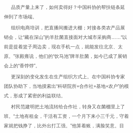
品质产量上来了，如何卖得好？中国科协的帮扶链条延
伸到了市场端。
组织电商培训，把直播间搬进大棚；对接各类农产品展
销会，让“藏在深山”的羊肚菌直接面对大城市采购商……“以
前是提着篮子周边卖，现在手机一点，就能发往北京、太
原。”张殿雍说，他们的“饮马池”牌羊肚菌，如今已成了展销
会上的“香饽饽”。
更深刻的变化发生在生产组织方式上。在中国科协专家
团队协助下，当地摸索出“科研院所+合作社+基地+农户”的模
式，形成了紧密的利益联结。
村民范建明把土地流转给合作社，转身又在菌棚里上了
班。“土地有租金，干活有工资，一个月下来小三千元，守着
家就把钱挣了，比外出打工强。”他算着账，满脸笑意。目