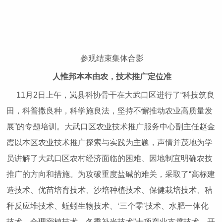
参观结束集体合影
人惟邦本本由农，技术推广定位准
11月2日上午，岚县科协骨干在大武口区进行了“科技筑良
田，科普撒良种，科学施良法，坚持不懈推动农业高质量发
展”的专题培训。大武口区农业技术推广服务中心副主任赵金
霞以本区农业技术推广探索与实践为主题，声情并茂地为学
员讲解了大武口区农村经济面临的困难、因地制宜明确农技
推广的方向和措施。为攻破重度盐碱的难关，采取了“高标建
造技术、优苗培育技术、沙培种植技术、保健栽培技术、秸
秆反应堆技术、蚯蚓生物技术、‘三个零’技术、水肥一体化
技术、合理密植技术、冬季补光技术”十项产业支撑技术，开